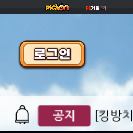
공지
[킹방치
서버오픈
07월 0
공지
[킹방치